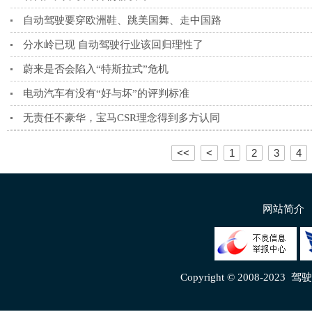
自动驾驶要穿欧洲鞋、跳美国舞、走中国路
分水岭已现 自动驾驶行业该回归理性了
蔚来是否会陷入“特斯拉式”危机
电动汽车有没有“好与坏”的评判标准
无责任不豪华，宝马CSR理念得到多方认同
<<
<
1
2
3
4
网站简介
Copyright © 2008-2023
驾驶